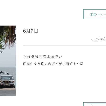
前のニュ
6月7日
2017/06/0
小雨 気温 19℃ 水面 良い
面はかなり良いのですが、雨です〜😖