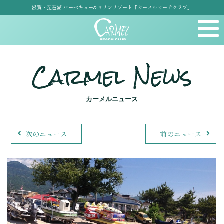
滋賀・琵琶湖 バーベキュー&マリンリゾート「カーメルビーチクラブ」
Carmel News
カーメルニュース
次のニュース
前のニュース