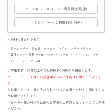
バーベキュースペースご利用料金(別途)
マリンスポーツご利用料金(別途)
入場料に含まれるもの
温水シャワー
更衣室
ロッカー
トイレ
フリードリンク
各種レンタル遊具
(浮き輪・バスケ・キャッチボール・バドミントン・スケー
トボード・ボードゲーム等)
小学生未満・65歳以上の方は保険料500円のみ頂戴します。
ボート・ジェット等での琵琶湖からのご来店はお断りしておりま
す。
入れ墨・タトゥー等を入れられている方は露出を控えて頂けますよ
うお願いいたします。
スピーカー類の持込みは他のお客様のご迷惑となりますのでご遠慮
ください。