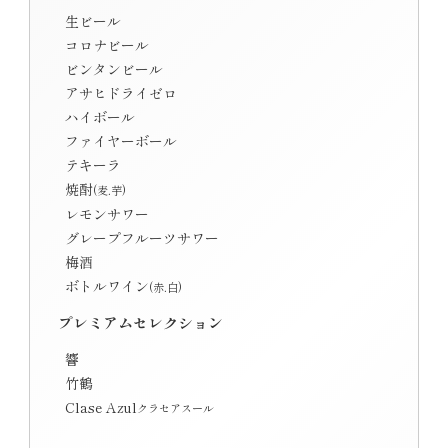
生ビール
コロナビール
ビンタンビール
アサヒドライゼロ
ハイボール
ファイヤーボール
テキーラ
焼酎
(麦.芋)
レモンサワー
グレープフルーツサワー
梅酒
ボトルワイン
(赤.白)
プレミアムセレクション
響
竹鶴
Clase Azul
クラセアスール