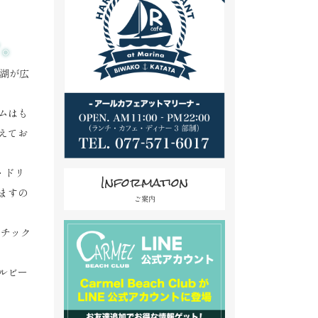
を。
琶湖が広
ムはも
えてお
・ドリ
Information
ますの
ご案内
レチック
。
ルビー