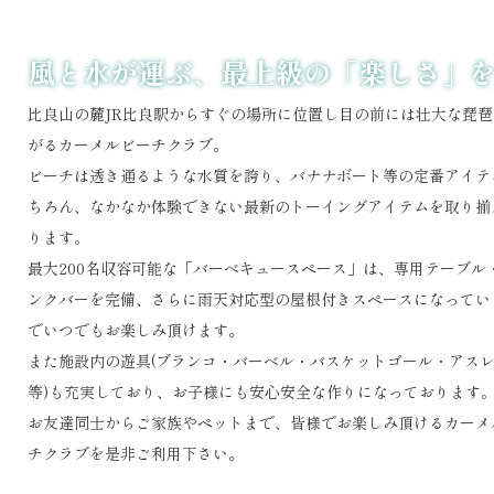
風と水が運ぶ、最上級の「楽しさ」
比良山の麓JR比良駅からすぐの場所に位置し目の前には壮大な琵
がるカーメルビーチクラブ。
ビーチは透き通るような水質を誇り、バナナボート等の定番アイテ
ちろん、なかなか体験できない最新のトーイングアイテムを取り揃
ります。
最大200名収容可能な「バーベキュースペース」は、専用テーブル
ンクバーを完備、さらに雨天対応型の屋根付きスペースになってい
でいつでもお楽しみ頂けます。
また施設内の遊具(ブランコ・バーベル・バスケットゴール・アス
等)も充実しており、お子様にも安心安全な作りになっております
お友達同士からご家族やペットまで、皆様でお楽しみ頂けるカーメ
チクラブを是非ご利用下さい。