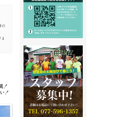
祥の
けま
載！
い！