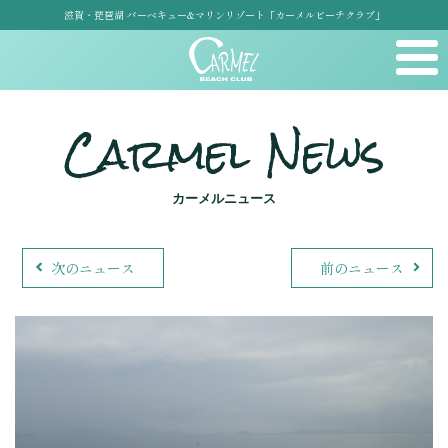
滋賀・琵琶湖 バーベキュー&マリンリゾート「カーメルビーチクラブ」
Carmel News
カーメルニュース
次のニュース
前のニュース