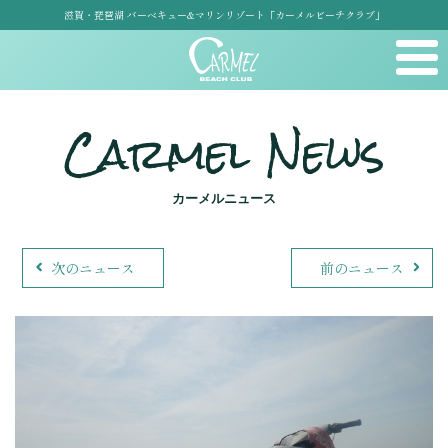
滋賀・琵琶湖 バーベキュー&マリンリゾート「カーメルビーチクラブ」
Carmel News
カーメルニュース
次のニュース
前のニュース