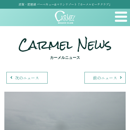
滋賀・琵琶湖 バーベキュー&マリンリゾート「カーメルビーチクラブ」
Carmel News
カーメルニュース
次のニュース
前のニュース