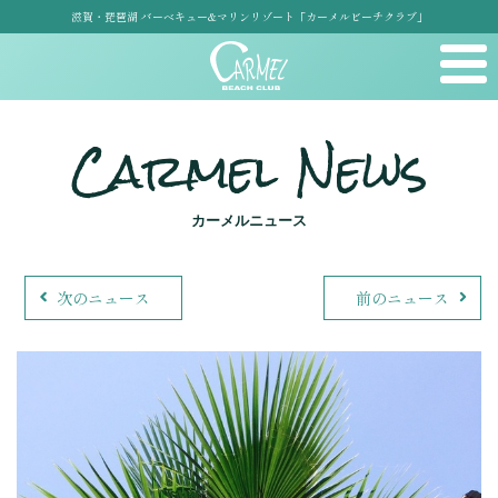
滋賀・琵琶湖 バーベキュー&マリンリゾート「カーメルビーチクラブ」
Carmel News
カーメルニュース
次のニュース
前のニュース