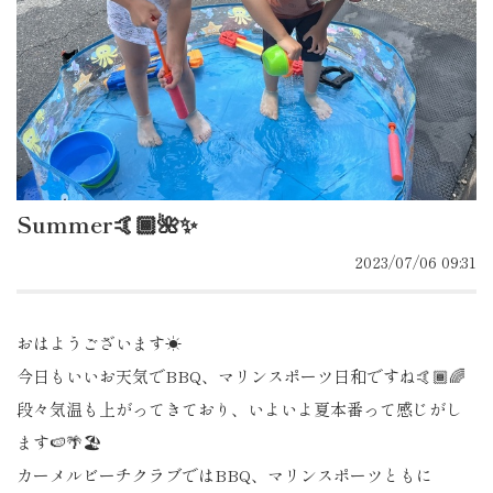
Summer🤙🏾🌺✨
2023/07/06 09:31
おはようございます☀
今日もいいお天気でBBQ、マリンスポーツ日和ですね🤙🏾🌈
段々気温も上がってきており、いよいよ夏本番って感じがし
ます🍉🌴🏖️
カーメルビーチクラブではBBQ、マリンスポーツともに