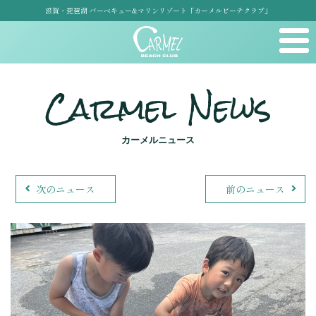
滋賀・琵琶湖 バーベキュー&マリンリゾート「カーメルビーチクラブ」
Carmel News
カーメルニュース
次のニュース
前のニュース