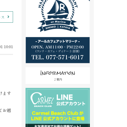
ース
1 10:01
Information
ご案内
けます
てお越