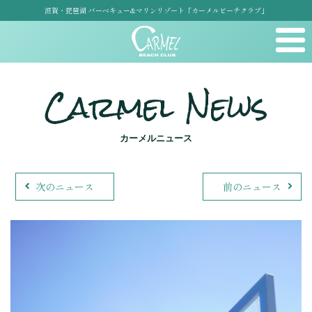
滋賀・琵琶湖 バーベキュー&マリンリゾート「カーメルビーチクラブ」
Carmel News
カーメルニュース
次のニュース
前のニュース