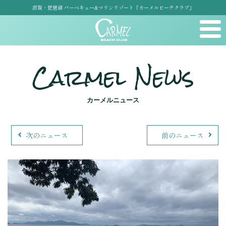
滋賀・琵琶湖 バーベキュー&マリンリゾート「カーメルビーチクラブ」
Carmel News
カーメルニュース
次のニュース
前のニュース