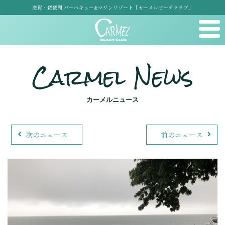
滋賀・琵琶湖 バーベキュー&マリンリゾート「カーメルビーチクラブ」
Carmel News
カーメルニュース
次のニュース
前のニュース