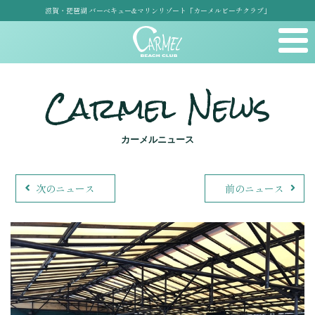
滋賀・琵琶湖 バーベキュー&マリンリゾート「カーメルビーチクラブ」
Carmel News
カーメルニュース
次のニュース
前のニュース