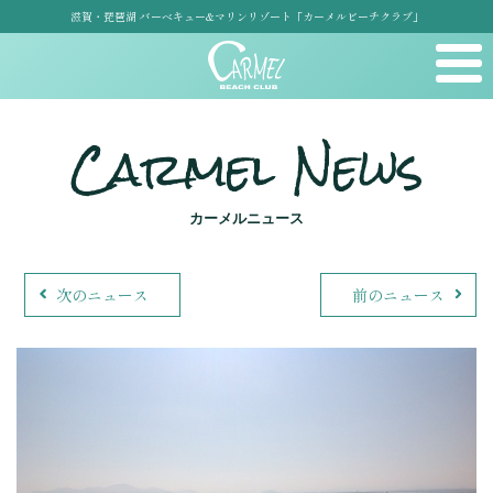
滋賀・琵琶湖 バーベキュー&マリンリゾート「カーメルビーチクラブ」
Carmel News
カーメルニュース
次のニュース
前のニュース