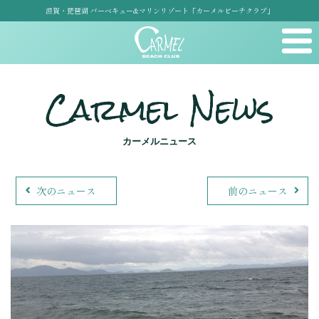
滋賀・琵琶湖 バーベキュー&マリンリゾート「カーメルビーチクラブ」
Carmel News
カーメルニュース
次のニュース
前のニュース