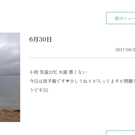
前のニュ
6月30日
2017/06/3
小雨 気温23℃ 水面 悪くない
今日は雨予報です☔️少しうねりが入ってますが問題
うです👌🏾