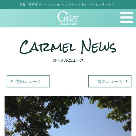
滋賀・琵琶湖 バーベキュー&マリンリゾート「カーメルビーチクラブ」
Carmel News
カーメルニュース
次のニュース
前のニュース