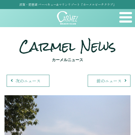
滋賀・琵琶湖 バーベキュー&マリンリゾート「カーメルビーチクラブ」
Carmel News
カーメルニュース
次のニュース
前のニュース