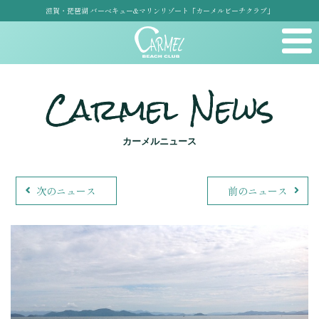
滋賀・琵琶湖 バーベキュー&マリンリゾート「カーメルビーチクラブ」
Carmel News
カーメルニュース
次のニュース
前のニュース