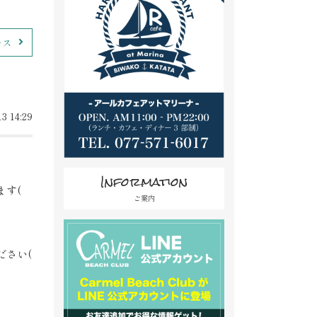
ース
3 14:29
Information
ます(
ご案内
ださい(