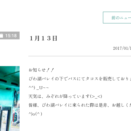
前のニュ
１月１３日
2017/01/1
お知らせ！！
びわ湖バレイの下でバスにてタコスを販売しており
^^) _U~~
天気は、みぞれが降っています(>_<)
皆様、びわ湖バレイに来られた際は是非、お越しく
^)o(^ )