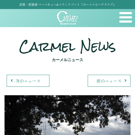
滋賀・琵琶湖 バーベキュー&マリンリゾート「カーメルビーチクラブ」
Carmel News
カーメルニュース
次のニュース
前のニュース