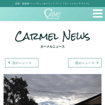
滋賀・琵琶湖 バーベキュー&マリンリゾート「カーメルビーチクラブ」
Carmel News
カーメルニュース
次のニュース
前のニュース