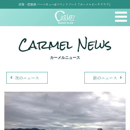
滋賀・琵琶湖 バーベキュー&マリンリゾート「カーメルビーチクラブ」
Carmel News
カーメルニュース
次のニュース
前のニュース