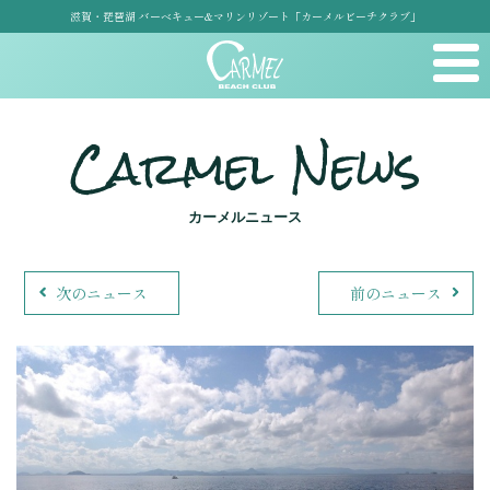
滋賀・琵琶湖 バーベキュー&マリンリゾート「カーメルビーチクラブ」
Carmel News
カーメルニュース
次のニュース
前のニュース