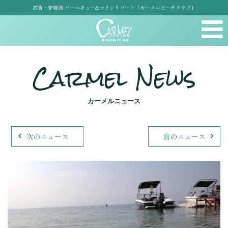
滋賀・琵琶湖 バーベキュー&マリンリゾート「カーメルビーチクラブ」
Carmel News
カーメルニュース
次のニュース
前のニュース