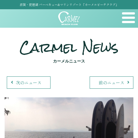
滋賀・琵琶湖 バーベキュー&マリンリゾート「カーメルビーチクラブ」
Carmel News
カーメルニュース
次のニュース
前のニュース