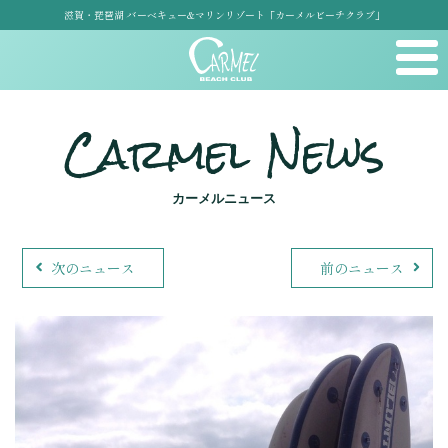
滋賀・琵琶湖 バーベキュー&マリンリゾート「カーメルビーチクラブ」
Carmel News
カーメルニュース
次のニュース
前のニュース