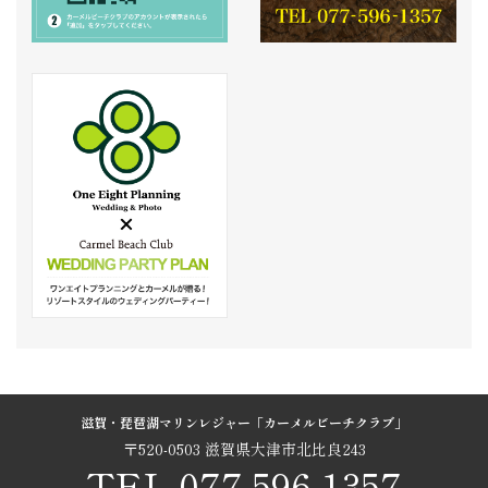
滋賀・琵琶湖マリンレジャー「カーメルビーチクラブ」
〒520-0503 滋賀県大津市北比良243
TEL.077-596-1357