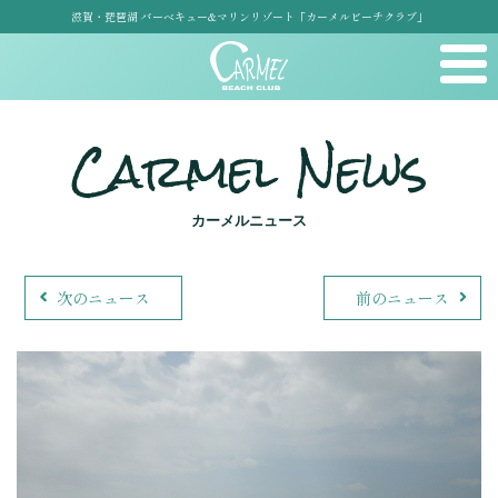
滋賀・琵琶湖 バーベキュー&マリンリゾート「カーメルビーチクラブ」
Carmel News
カーメルニュース
次のニュース
前のニュース