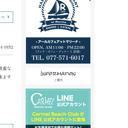
ース
4 09:52
貴重な
Information
来ます
ご案内