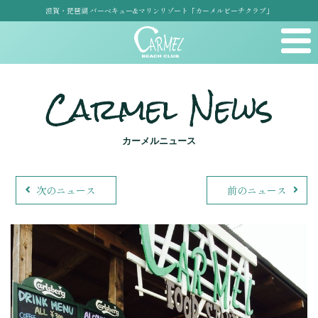
滋賀・琵琶湖 バーベキュー&マリンリゾート「カーメルビーチクラブ」
Carmel News
カーメルニュース
次のニュース
前のニュース