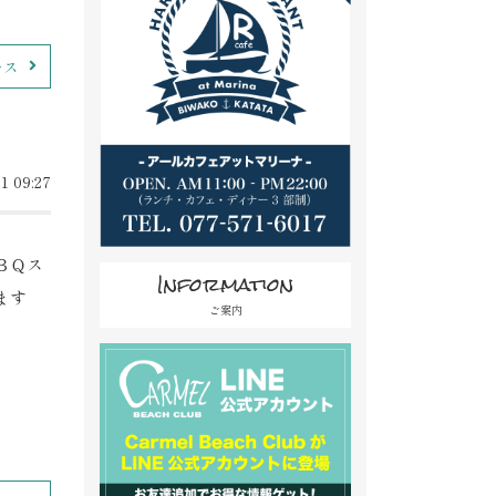
ース
1 09:27
ＢＱス
Information
ます
ご案内