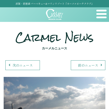
滋賀・琵琶湖 バーベキュー&マリンリゾート「カーメルビーチクラブ」
Carmel News
カーメルニュース
次のニュース
前のニュース