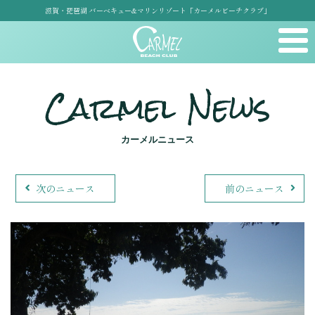
滋賀・琵琶湖 バーベキュー&マリンリゾート「カーメルビーチクラブ」
Carmel News
カーメルニュース
次のニュース
前のニュース