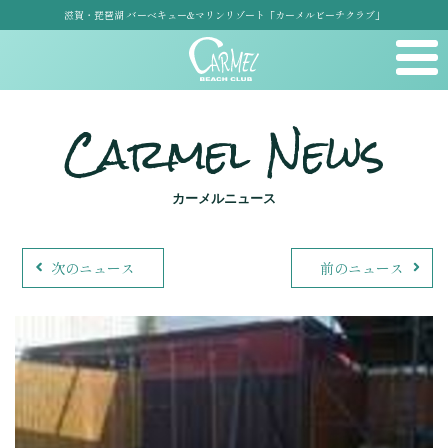
滋賀・琵琶湖 バーベキュー&マリンリゾート「カーメルビーチクラブ」
Carmel News
カーメルニュース
次のニュース
前のニュース