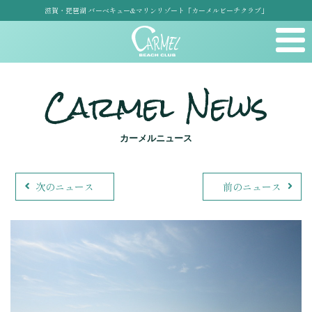
滋賀・琵琶湖 バーベキュー&マリンリゾート「カーメルビーチクラブ」
Carmel News
カーメルニュース
次のニュース
前のニュース