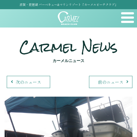
滋賀・琵琶湖 バーベキュー&マリンリゾート「カーメルビーチクラブ」
Carmel News
カーメルニュース
次のニュース
前のニュース