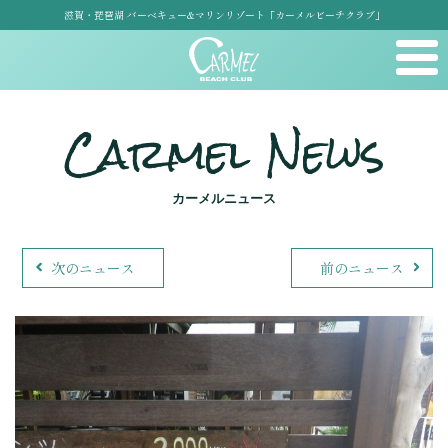
滋賀・琵琶湖 バーベキュー&マリンリゾート「カーメルビーチクラブ」
Carmel News
カーメルニュース
次のニュース
前のニュース