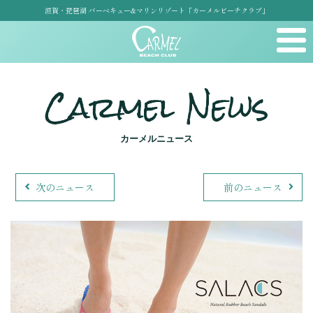
滋賀・琵琶湖 バーベキュー&マリンリゾート「カーメルビーチクラブ」
Carmel News
カーメルニュース
次のニュース
前のニュース