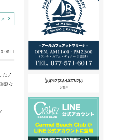
ース
3 08:11
した！
Information
施設な
ご案内
！