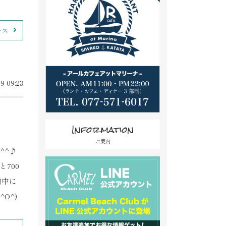
ース
9 09:23
Information
ご案内
^^♪
700
前中に
O^)