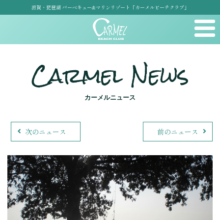
滋賀・琵琶湖 バーベキュー&マリンリゾート「カーメルビーチクラブ」
Carmel News
カーメルニュース
次のニュース
前のニュース