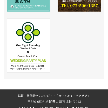
滋賀・琵琶湖マリンレジャー「カーメルビーチクラブ」
〒520-0503 滋賀県大津市北比良243