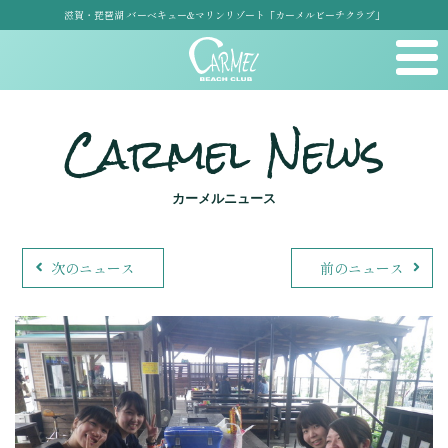
滋賀・琵琶湖 バーベキュー&マリンリゾート「カーメルビーチクラブ」
Carmel News
カーメルニュース
次のニュース
前のニュース