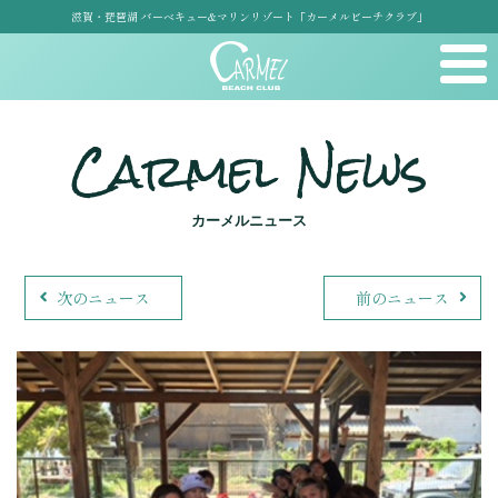
滋賀・琵琶湖 バーベキュー&マリンリゾート「カーメルビーチクラブ」
Carmel News
カーメルニュース
次のニュース
前のニュース