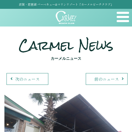
滋賀・琵琶湖 バーベキュー&マリンリゾート「カーメルビーチクラブ」
Carmel News
カーメルニュース
次のニュース
前のニュース