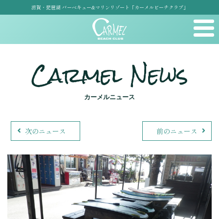
滋賀・琵琶湖 バーベキュー&マリンリゾート「カーメルビーチクラブ」
Carmel News
カーメルニュース
次のニュース
前のニュース