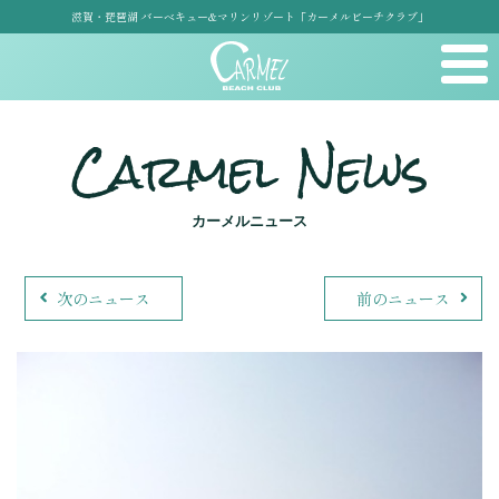
滋賀・琵琶湖 バーベキュー&マリンリゾート「カーメルビーチクラブ」
Carmel News
カーメルニュース
次のニュース
前のニュース