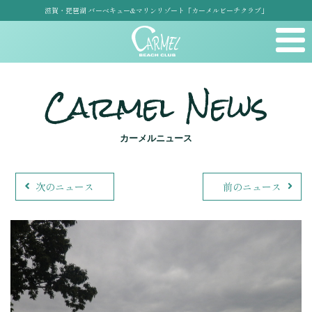
滋賀・琵琶湖 バーベキュー&マリンリゾート「カーメルビーチクラブ」
Carmel News
カーメルニュース
次のニュース
前のニュース