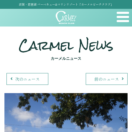
滋賀・琵琶湖 バーベキュー&マリンリゾート「カーメルビーチクラブ」
Carmel News
カーメルニュース
次のニュース
前のニュース